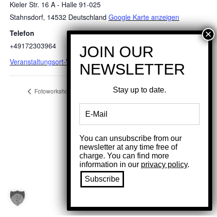
Kieler Str. 16 A - Halle 91-025
Stahnsdorf
,
14532
Deutschland
Google Karte anzeigen
Telefon
+49172303964
Veranstaltungsort-Website anzeigen
Stay up to date.
Fotoworkshop mit Isinka Luxova
You can unsubscribe from our
newsletter at any time free of
charge. You can find more
information in our
privacy policy
.
© 2017 – 2026 Marco Hamacher | Fotograf aus
Berlin
Impressum
|
Datenschutz
|
Workshops