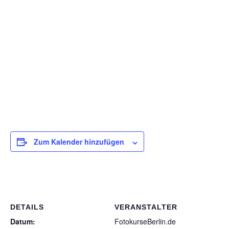
Samstag, 18.06.2022
10:00 bis 12:00 Uhr – 3 Teilnehmer – 195 € inkl. MwSt.
12:30 bis 14:30 Uhr – 2 Teilnehmer – 250 € inkl. MwSt.
Location: unser Studio in Stahnsdorf
Teilnehmerzahl: max. 2 bis 3 Teilnehmer
Zum Kalender hinzufügen
DETAILS
VERANSTALTER
Datum:
FotokurseBerlin.de