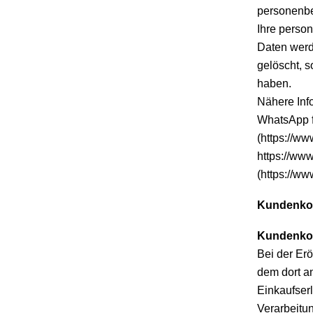
personenbe
Ihre perso
Daten werd
gelöscht, 
haben.
Nähere Inf
WhatsApp f
(https://w
https://ww
(https://ww
Kundenkon
Kundenko
Bei der Er
dem dort a
Einkaufser
Verarbeitun