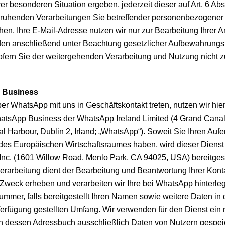
er besonderen Situation ergeben, jederzeit dieser auf Art. 6 Abs. 1
henden Verarbeitungen Sie betreffender personenbezogener
en. Ihre E-Mail-Adresse nutzen wir nur zur Bearbeitung Ihrer An
en anschließend unter Beachtung gesetzlicher Aufbewahrungsf
sofern Sie der weitergehenden Verarbeitung und Nutzung nicht 
 Business
r WhatsApp mit uns in Geschäftskontakt treten, nutzen wir hier
atsApp Business der WhatsApp Ireland Limited (4 Grand Canal
 Harbour, Dublin 2, Irland; „WhatsApp“). Soweit Sie Ihren Aufe
des Europäischen Wirtschaftsraumes haben, wird dieser Dienst
nc. (1601 Willow Road, Menlo Park, CA 94025, USA) bereitgeste
erarbeitung dient der Bearbeitung und Beantwortung Ihrer Kont
Zweck erheben und verarbeiten wir Ihre bei WhatsApp hinterle
ummer, falls bereitgestellt Ihren Namen sowie weitere Daten in
Verfügung gestellten Umfang. Wir verwenden für den Dienst ein
in dessen Adressbuch ausschließlich Daten von Nutzern gespeic