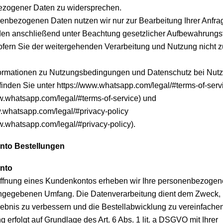
zogener Daten zu widersprechen.
nenbezogenen Daten nutzen wir nur zur Bearbeitung Ihrer Anfrag
en anschließend unter Beachtung gesetzlicher Aufbewahrungsf
sofern Sie der weitergehenden Verarbeitung und Nutzung nicht 
ormationen zu Nutzungsbedingungen und Datenschutz bei Nut
inden Sie unter https://www.whatsapp.com/legal/#terms-of-serv
ww.whatsapp.com/legal/#terms-of-service) und
w.whatsapp.com/legal/#privacy-policy
w.whatsapp.com/legal/#privacy-policy).
to Bestellungen
nto
öffnung eines Kundenkontos erheben wir Ihre personenbezogen
ngegebenen Umfang. Die Datenverarbeitung dient dem Zweck, 
lebnis zu verbessern und die Bestellabwicklung zu vereinfachen
g erfolgt auf Grundlage des Art. 6 Abs. 1 lit. a DSGVO mit Ihrer