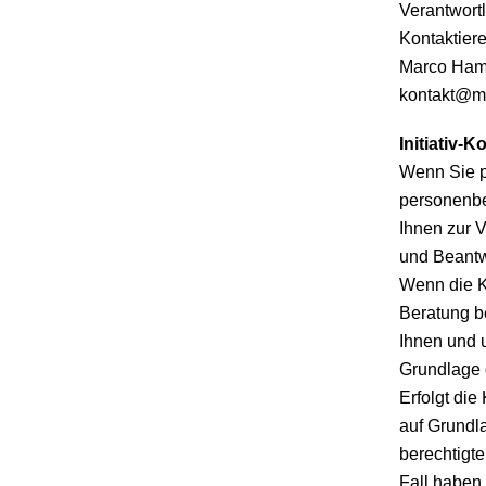
Verantwortl
Kontaktiere
Marco Hama
kontakt@m
Initiativ-
Wenn Sie pe
personenbe
Ihnen zur 
und Beantw
Wenn die K
Beratung be
Ihnen und u
Grundlage d
Erfolgt di
auf Grundl
berechtigte
Fall haben 