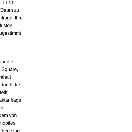
 lit. f
 Daten zu
frage. Ihre
risten
zugestimmt
für die
 Square,
nthalt
 durch die
llt.
aktanfrage.
gte
 dem von
 mobiles
hert sind,