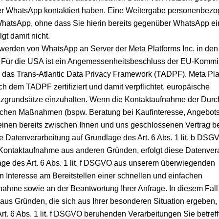
er WhatsApp kontaktiert haben. Eine Weitergabe personenbezo
hatsApp, ohne dass Sie hierin bereits gegenüber WhatsApp ein
lgt damit nicht.
 werden von WhatsApp an Server der Meta Platforms Inc. in de
t. Für die USA ist ein Angemessenheitsbeschluss der EU-Kommi
 das Trans-Atlantic Data Privacy Framework (TADPF). Meta Plat
ch dem TADPF zertifiziert und damit verpflichtet, europäische
zgrundsätze einzuhalten. Wenn die Kontaktaufnahme der Durc
lichen Maßnahmen (bspw. Beratung bei Kaufinteresse, Angebots
einen bereits zwischen Ihnen und uns geschlossenen Vertrag betr
se Datenverarbeitung auf Grundlage des Art. 6 Abs. 1 lit. b DSG
e Kontaktaufnahme aus anderen Gründen, erfolgt diese Datenver
age des Art. 6 Abs. 1 lit. f DSGVO aus unserem überwiegenden
n Interesse am Bereitstellen einer schnellen und einfachen
nahme sowie an der Beantwortung Ihrer Anfrage. In diesem Fal
aus Gründen, die sich aus Ihrer besonderen Situation ergeben, 
Art. 6 Abs. 1 lit. f DSGVO beruhenden Verarbeitungen Sie betref