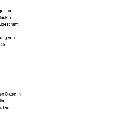
e. Ihre
risten
zugestimmt
zung von
ice
en Daten in
Ihr
. Die