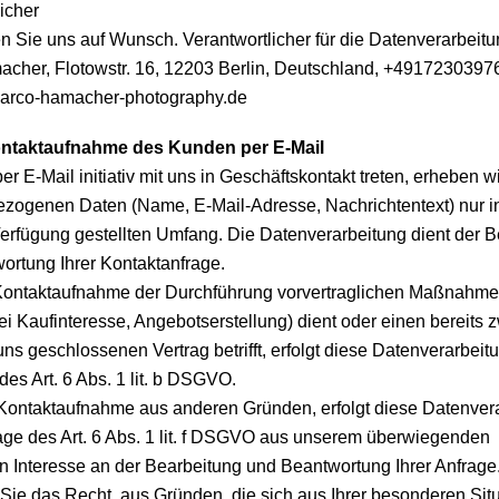
icher
n Sie uns auf Wunsch. Verantwortlicher für die Datenverarbeitun
cher, Flotowstr. 16, 12203 Berlin, Deutschland, +4917230397
arco-hamacher-photography.de
Kontaktaufnahme des Kunden per E-Mail
r E-Mail initiativ mit uns in Geschäftskontakt treten, erheben wi
zogenen Daten (Name, E-Mail-Adresse, Nachrichtentext) nur 
Verfügung gestellten Umfang. Die Datenverarbeitung dient der 
ortung Ihrer Kontaktanfrage.
ontaktaufnahme der Durchführung vorvertraglichen Maßnahme
i Kaufinteresse, Angebotserstellung) dient oder einen bereits 
ns geschlossenen Vertrag betrifft, erfolgt diese Datenverarbeit
es Art. 6 Abs. 1 lit. b DSGVO.
e Kontaktaufnahme aus anderen Gründen, erfolgt diese Datenver
age des Art. 6 Abs. 1 lit. f DSGVO aus unserem überwiegenden
n Interesse an der Bearbeitung und Beantwortung Ihrer Anfrage
Sie das Recht, aus Gründen, die sich aus Ihrer besonderen Sit