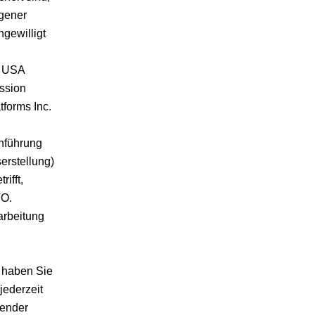
gener
gewilligt
n USA
ssion
forms Inc.
hführung
erstellung)
ifft,
VO.
arbeitung
l haben Sie
jederzeit
fender