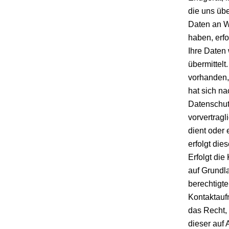
die uns üb
Daten an W
haben, erfo
Ihre Daten
übermittel
vorhanden,
hat sich na
Datenschut
vorvertrag
dient oder 
erfolgt die
Erfolgt di
auf Grundl
berechtigte
Kontaktauf
das Recht, 
dieser auf 