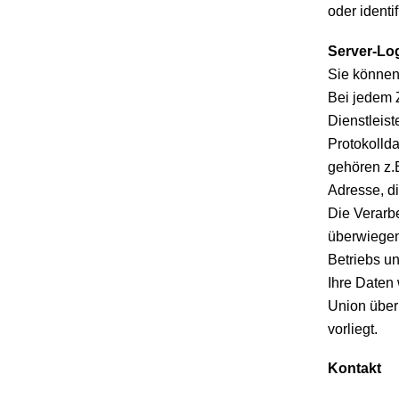
oder identi
Server-Log
Sie können
Bei jedem 
Dienstleist
Protokollda
gehören z.
Adresse, d
Die Verarbe
überwiegen
Betriebs u
Ihre Daten
Union über
vorliegt.
Kontakt