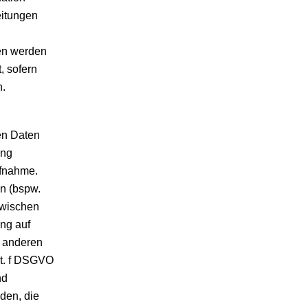
eitungen
ten werden
, sofern
n.
en Daten
ung
ufnahme.
n (bspw.
zwischen
ung auf
s anderen
it. f DSGVO
nd
den, die