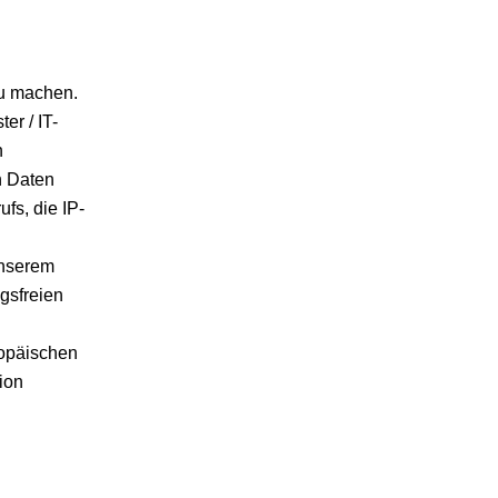
zu machen.
er / IT-
n
n Daten
fs, die IP-
unserem
gsfreien
ropäischen
ion