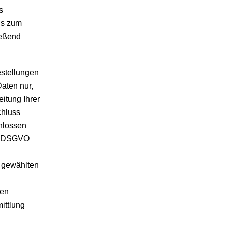
s
is zum
ießend
stellungen
aten nur,
itung Ihrer
chluss
chlossen
. b DSGVO
n gewählten
len
ittlung