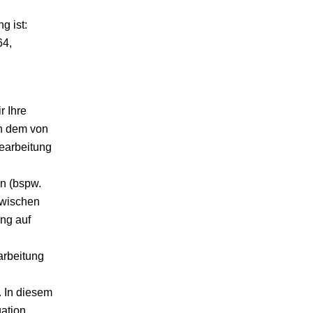
g ist:
64,
r Ihre
in dem von
Bearbeitung
n (bspw.
zwischen
ung auf
arbeitung
. In diesem
uation